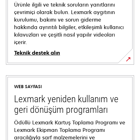
Ürünle ilgili ve teknik soruların yanıtlarını
çevrimiçi olarak bulun. Lexmark aygıtının
kurulumu, bakımı ve sorun giderme
hakkında ayrıntılı bilgiler, etkileşimli kullanıcı
kılavuzları ve çeşitli nasıl yapılır videoları
içerir.
Teknik destek alın
opens
in
a
WEB SAYFASI
new
tab
Lexmark yeniden kullanım ve
geri dönüşüm programları
Ödüllü Lexmark Kartuş Toplama Programı ve
Lexmark Ekipman Toplama Programı
aracılığıyla sarf malzemelerini ve