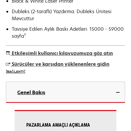
Black & White Laser Printer
Dubleks (2-taraflı) Yazdırma: Dubleks Ünitesi
Mevcuttur
Tavsiye Edilen Aylık Baskı Adetleri: 15000 - 59000
†
sayfa
Etkileşimli kullanıcı kılavuzumuza göz atın
Sürücüler ve karşıdan yüklenenlere gidin
[BAĞLANTI]
opens
in
Genel Bakış
a
new
tab
PAZARLAMA AMAÇLI AÇIKLAMA