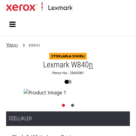
Ana sayfa
Yazıcı
yazıcı
STOKLARLA SINIRLI
Lexmark W840
n
Parça No.: 25A0081
ÖZELLIKLER