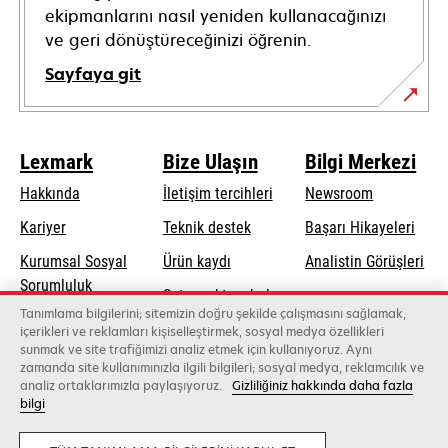
ekipmanlarını nasıl yeniden kullanacağınızı
ve geri dönüştüreceğinizi öğrenin.
Sayfaya git
Lexmark
Bize Ulaşın
Bilgi Merkezi
Hakkında
İletişim tercihleri
Newsroom
opens
Kariyer
Teknik destek
Başarı Hikayeleri
in
Kurumsal Sosyal
Ürün kaydı
Analistin Görüşleri
a
opens
Sorumluluk
Satış noktası bul
new
in
Tanımlama bilgilerini; sitemizin doğru şekilde çalışmasını sağlamak,
Sürdürülebilirlik
tab
Toptancıların
içerikleri ve reklamları kişiselleştirmek, sosyal medya özellikleri
a
sunmak ve site trafiğimizi analiz etmek için kullanıyoruz. Aynı
listesi
new
zamanda site kullanımınızla ilgili bilgileri; sosyal medya, reklamcılık ve
tab
analiz ortaklarımızla paylaşıyoruz.
Gizliliğiniz hakkında daha fazla
bilgi
Lexmark International, Inc., bir Xerox şirketi
©2026 Tüm hakları saklıdır.