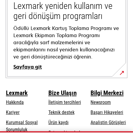
tab
Lexmark yeniden kullanım ve
geri dönüşüm programları
Ödüllü Lexmark Kartuş Toplama Programı ve
Lexmark Ekipman Toplama Programı
aracılığıyla sarf malzemelerini ve
ekipmanlarını nasıl yeniden kullanacağınızı
ve geri dönüştüreceğinizi öğrenin.
Sayfaya git
Lexmark
Bize Ulaşın
Bilgi Merkezi
Hakkında
İletişim tercihleri
Newsroom
opens
Kariyer
Teknik destek
Başarı Hikayeleri
in
Kurumsal Sosyal
Ürün kaydı
Analistin Görüşleri
a
opens
Sorumluluk
Satış noktası bul