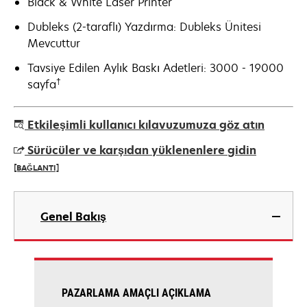
Black & White Laser Printer
Dubleks (2-taraflı) Yazdırma: Dubleks Ünitesi
Mevcuttur
Tavsiye Edilen Aylık Baskı Adetleri: 3000 - 19000
†
sayfa
Etkileşimli kullanıcı kılavuzumuza göz atın
Sürücüler ve karşıdan yüklenenlere gidin
[BAĞLANTI]
opens
in
Genel Bakış
a
new
tab
PAZARLAMA AMAÇLI AÇIKLAMA