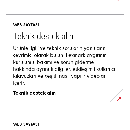
WEB SAYFASI
Teknik destek alın
Ürünle ilgili ve teknik soruların yanıtlarını
çevrimiçi olarak bulun. Lexmark aygıtının
kurulumu, bakımı ve sorun giderme
hakkında ayrıntılı bilgiler, etkileşimli kullanıcı
kılavuzları ve çeşitli nasıl yapılır videoları
içerir.
Teknik destek alın
opens
in
a
WEB SAYFASI
new