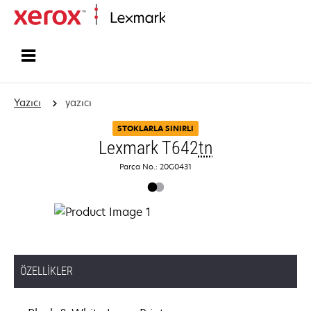
Ana sayfa
Yazıcı
yazıcı
STOKLARLA SINIRLI
Lexmark T642
tn
Parça No.: 20G0431
ÖZELLIKLER