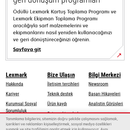
Ödüllü Lexmark Kartuş Toplama Programı ve
Lexmark Ekipman Toplama Programı
aracılığıyla sarf malzemelerini ve
ekipmanlarını nasıl yeniden kullanacağınızı
ve geri dönüştüreceğinizi öğrenin.
Sayfaya git
Lexmark
Bize Ulaşın
Bilgi Merkezi
Hakkında
İletişim tercihleri
Newsroom
opens
Kariyer
Teknik destek
Başarı Hikayeleri
in
Kurumsal Sosyal
Ürün kaydı
Analistin Görüşleri
a
opens
Sorumluluk
Satış noktası bul
new
in
Tanımlama bilgilerini; sitemizin doğru şekilde çalışmasını sağlamak,
Sürdürülebilirlik
tab
Toptancıların
içerikleri ve reklamları kişiselleştirmek, sosyal medya özellikleri
a
sunmak ve site trafiğimizi analiz etmek için kullanıyoruz. Aynı