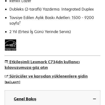
Renkli Lazer
Dubleks (2-taraflı) Yazdırma: Integrated Duplex
Tavsiye Edilen Aylık Baskı Adetleri: 1500 - 9200
†
sayfa
2 Yıl (Ertesi İş Günü Yerinde Servis)
Etkileşimli Lexmark C734dn kullanıcı
kılavuzumuza göz atın
Sürücüler ve karşıdan yüklenenlere gidin
[BAĞLANTI]
opens
in
Genel Bakış
a