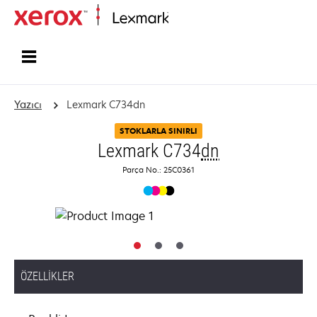
Ana sayfa
Yazıcı
Lexmark C734dn
STOKLARLA SINIRLI
Lexmark C734
dn
Parça No.: 25C0361
ÖZELLIKLER