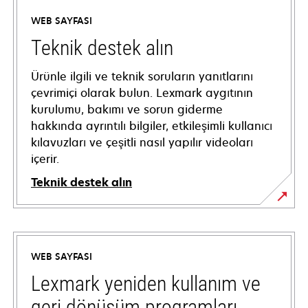
WEB SAYFASI
Teknik destek alın
Ürünle ilgili ve teknik soruların yanıtlarını
çevrimiçi olarak bulun. Lexmark aygıtının
kurulumu, bakımı ve sorun giderme
hakkında ayrıntılı bilgiler, etkileşimli kullanıcı
kılavuzları ve çeşitli nasıl yapılır videoları
içerir.
Teknik destek alın
opens
in
a
WEB SAYFASI
new
tab
Lexmark yeniden kullanım ve
geri dönüşüm programları