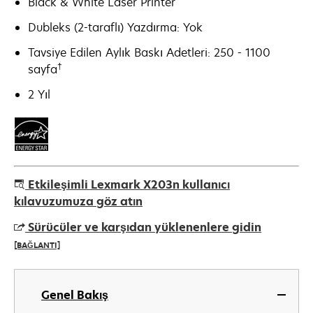
Black & White Laser Printer
Dubleks (2-taraflı) Yazdırma: Yok
Tavsiye Edilen Aylık Baskı Adetleri: 250 - 1100
†
sayfa
2 Yıl
Etkileşimli Lexmark X203n kullanıcı
kılavuzumuza göz atın
Sürücüler ve karşıdan yüklenenlere gidin
[BAĞLANTI]
opens
in
Genel Bakış
a