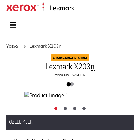
Ana sayfa
Yazıcı
Lexmark X203n
STOKLARLA SINIRLI
Lexmark X203
n
Parça No.: 52G0016
ÖZELLIKLER