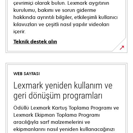
çevrimiçi olarak bulun. Lexmark aygıtının
kurulumu, bakımı ve sorun giderme
hakkında ayrıntılı bilgiler, etkileşimli kullanıcı
kılavuzları ve çeşitli nasıl yapılır videoları
içerir.
Teknik destek alın
opens
in
a
WEB SAYFASI
new
tab
Lexmark yeniden kullanım ve
geri dönüşüm programları
Ödüllü Lexmark Kartuş Toplama Programı ve
Lexmark Ekipman Toplama Programı
aracılığıyla sarf malzemelerini ve
ekipmanlarını nasıl yeniden kullanacağınızı