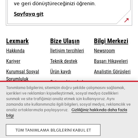
ve geri dönüştüreceğinizi öğrenin.
Sayfaya git
Lexmark
Bize Ulaşın
Bilgi Merkezi
Hakkında
İletişim tercihleri
Newsroom
opens
Kariyer
Teknik destek
Başarı Hikayeleri
in
Kurumsal Sosyal
Ürün kaydı
Analistin Görüşleri
a
opens
Sorumluluk
Satış noktası bul
new
in
Tanımlama bilgilerini; sitemizin doğru şekilde çalışmasını sağlamak,
Sürdürülebilirlik
tab
Toptancıların
içerikleri ve reklamları kişiselleştirmek, sosyal medya özellikleri
a
sunmak ve site trafiğimizi analiz etmek için kullanıyoruz. Aynı
listesi
new
zamanda site kullanımınızla ilgili bilgileri; sosyal medya, reklamcılık ve
tab
analiz ortaklarımızla paylaşıyoruz.
Gizliliğiniz hakkında daha fazla
bilgi
Lexmark International, Inc., bir Xerox şirketi
©2026 Tüm hakları saklıdır.
Yasal
Gizlilik
TÜM TANIMLAMA BILGILERINI KABUL ET