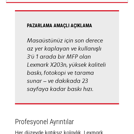
new
tab
PAZARLAMA AMAÇLI AÇIKLAMA
Masaüstünüz için son derece
az yer kaplayan ve kullanışlı
3’ü 1 arada bir MFP olan
Lexmark X203n, yüksek kaliteli
baskı, fotokopi ve tarama
sunar – ve dakikada 23
sayfaya kadar baskı hızı.
Profesyonel Ayrıntılar
Her düzeyde katıksız kolaylık. Lexmark