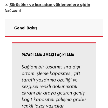
a
Sürücüler ve karşıdan yüklenenlere gidin
new
[BAĞLANTI]
tab
opens
in
Genel Bakış
a
new
tab
PAZARLAMA AMAÇLI AÇIKLAMA
Sağlam bir tasarım, sıra dışı
ortam işleme kapasitesi, çift
taraflı yazdırma özelliği ve
sezgisel renkli dokunmatik
ekranı bir araya getiren geniş
kağıt kapasiteli çalışma grubu
renkli lazer yazıcılar.