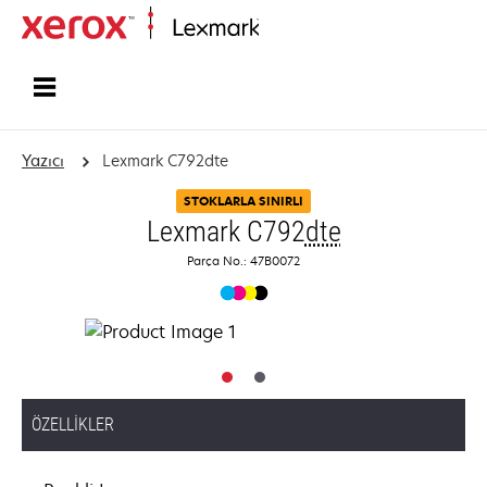
Ana sayfa
Yazıcı
Lexmark C792dte
STOKLARLA SINIRLI
Lexmark C792
dte
Parça No.: 47B0072
ÖZELLIKLER