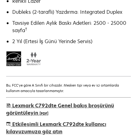
Renkli Lazer
Dubleks (2-taraflı) Yazdırma: Integrated Duplex
Tavsiye Edilen Aylık Baskı Adetleri: 2500 - 25000
†
sayfa
2 Yıl (Ertesi İş Günü Yerinde Servis)
Bu, FCC'ye göre A Sınıfı bir cihazdır. Mesken tipi veya ev içi ortamlarda
kullanım amacıyla tasarlanmamıştır.
Lexmark C792dte Genel bakış broşürünü
görüntüleyin
[PDF]
opens
Etkileşimli Lexmark C792dte kullanıcı
in
kılavuzumuza göz atın