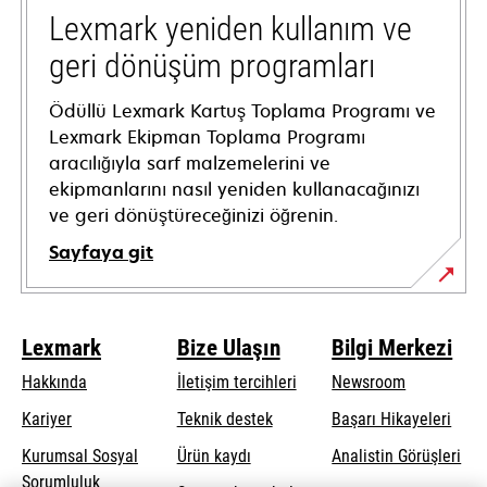
tab
Lexmark yeniden kullanım ve
geri dönüşüm programları
Ödüllü Lexmark Kartuş Toplama Programı ve
Lexmark Ekipman Toplama Programı
aracılığıyla sarf malzemelerini ve
ekipmanlarını nasıl yeniden kullanacağınızı
ve geri dönüştüreceğinizi öğrenin.
Sayfaya git
Lexmark
Bize Ulaşın
Bilgi Merkezi
Hakkında
İletişim tercihleri
Newsroom
opens
Kariyer
Teknik destek
Başarı Hikayeleri
in
Kurumsal Sosyal
Ürün kaydı
Analistin Görüşleri
a
opens
Sorumluluk