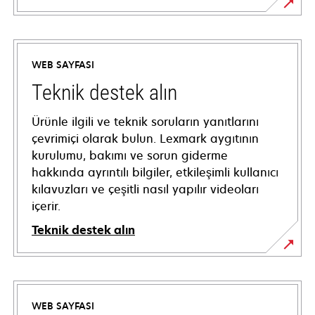
WEB SAYFASI
Teknik destek alın
Ürünle ilgili ve teknik soruların yanıtlarını
çevrimiçi olarak bulun. Lexmark aygıtının
kurulumu, bakımı ve sorun giderme
hakkında ayrıntılı bilgiler, etkileşimli kullanıcı
kılavuzları ve çeşitli nasıl yapılır videoları
içerir.
Teknik destek alın
opens
in
a
WEB SAYFASI
new