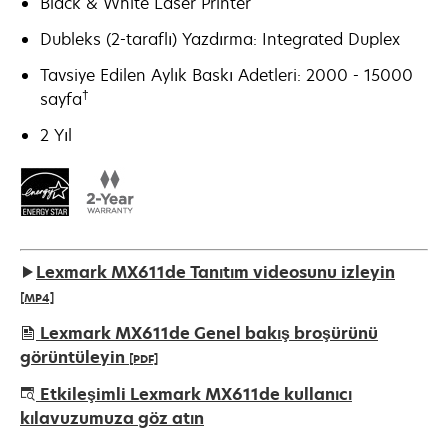
Black & White Laser Printer
Dubleks (2-taraflı) Yazdırma: Integrated Duplex
Tavsiye Edilen Aylık Baskı Adetleri: 2000 - 15000
†
sayfa
2 Yıl
Lexmark MX611de Tanıtım videosunu izleyin
[MP4]
Lexmark MX611de Genel bakış broşürünü
görüntüleyin
[PDF]
opens
Etkileşimli Lexmark MX611de kullanıcı
in
kılavuzumuza göz atın
a