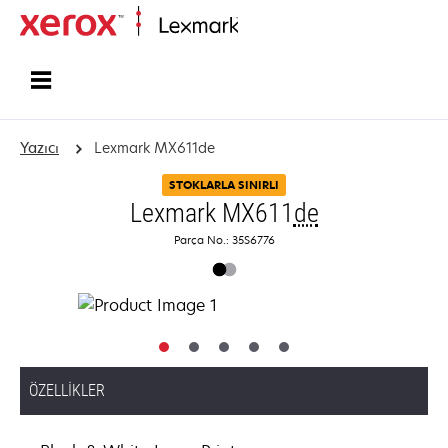
Ana sayfa
Yazıcı
Lexmark MX611de
STOKLARLA SINIRLI
Lexmark MX611
de
Parça No.: 35S6776
ÖZELLIKLER