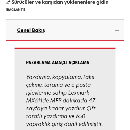
Sürücüler ve karşıdan yüklenenlere gidin
new
[BAĞLANTI]
tab
opens
in
Genel Bakış
a
new
tab
PAZARLAMA AMAÇLI AÇIKLAMA
Yazdırma, kopyalama, faks
çekme, tarama ve e-posta
işlevlerine sahip Lexmark
MX611de MFP dakikada 47
sayfaya kadar yazdırır. Çift
taraflı yazdırma ve 650
yapraklık giriş dahil edilmiştir.