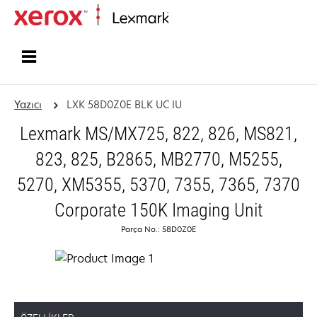
Ana sayfa
Yazıcı
LXK 58D0Z0E BLK UC IU
Lexmark MS/MX725, 822, 826, MS821,
823, 825, B2865, MB2770, M5255,
5270, XM5355, 5370, 7355, 7365, 7370
Corporate 150K Imaging Unit
Parça No.: 58D0Z0E