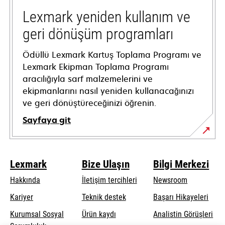
new
tab
Lexmark yeniden kullanım ve
geri dönüşüm programları
Ödüllü Lexmark Kartuş Toplama Programı ve
Lexmark Ekipman Toplama Programı
aracılığıyla sarf malzemelerini ve
ekipmanlarını nasıl yeniden kullanacağınızı
ve geri dönüştüreceğinizi öğrenin.
Sayfaya git
Lexmark
Bize Ulaşın
Bilgi Merkezi
Hakkında
İletişim tercihleri
Newsroom
opens
Kariyer
Teknik destek
Başarı Hikayeleri
in
Kurumsal Sosyal
Ürün kaydı
Analistin Görüşleri
a