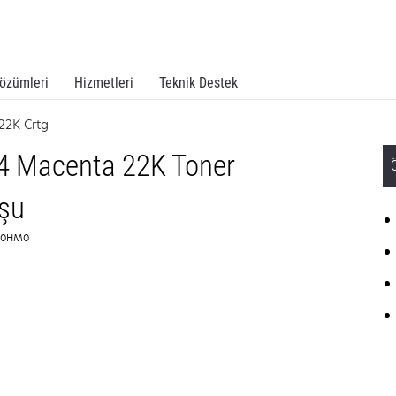
özümleri
Hizmetleri
Teknik Destek
22K Crtg
4 Macenta 22K Toner
şu
3D0HM0