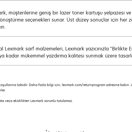
k, müşterilerine geniş bir lazer toner kartuşu yelpazesi ve
dönüştürme seçenekleri sunar. Üst düzey sonuçlar için her 
ın.
al Lexmark sarf malzemeleri, Lexmark yazıcınızla "Birlikte E
ya kadar mükemmel yazdırma kalitesi sunmak üzere tasarla
oşullarına tabidir. Daha fazla bilgi için, lexmark.com/returnprogram adresine bakın.
ler.
hata veya eksiklikten Lexmark sorumlu tutulamaz.