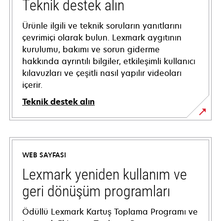
Teknik destek alın
Ürünle ilgili ve teknik soruların yanıtlarını
çevrimiçi olarak bulun. Lexmark aygıtının
kurulumu, bakımı ve sorun giderme
hakkında ayrıntılı bilgiler, etkileşimli kullanıcı
kılavuzları ve çeşitli nasıl yapılır videoları
içerir.
Teknik destek alın
opens
in
a
WEB SAYFASI
new
tab
Lexmark yeniden kullanım ve
geri dönüşüm programları
Ödüllü Lexmark Kartuş Toplama Programı ve