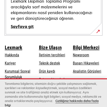
Lexmark Ekipman Toplama Programı
aracılığıyla sarf malzemelerini ve
ekipmanlarını nasıl yeniden kullanacağınızı
ve geri dönüştüreceğinizi öğrenin.
Sayfaya git
Lexmark
Bize Ulaşın
Bilgi Merkezi
Hakkında
İletişim tercihleri
Newsroom
opens
Kariyer
Teknik destek
Başarı Hikayeleri
in
Kurumsal Sosyal
Ürün kaydı
Analistin Görüşleri
a
opens
Sorumluluk
Satış noktası bul
new
in
Tanımlama bilgilerini; sitemizin doğru şekilde çalışmasını sağlamak,
Sürdürülebilirlik
tab
Toptancıların
içerikleri ve reklamları kişiselleştirmek, sosyal medya özellikleri
a
sunmak ve site trafiğimizi analiz etmek için kullanıyoruz. Aynı
listesi
new
zamanda site kullanımınızla ilgili bilgileri; sosyal medya, reklamcılık ve
tab
analiz ortaklarımızla paylaşıyoruz.
Gizliliğiniz hakkında daha fazla
bilgi