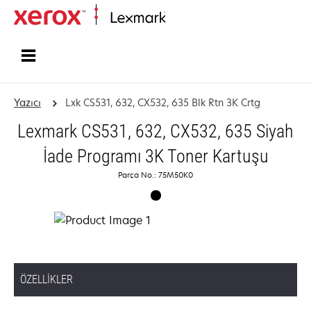
Ana sayfa
Yazıcı
Lxk CS531, 632, CX532, 635 Blk Rtn 3K Crtg
Lexmark CS531, 632, CX532, 635 Siyah
İade Programı 3K Toner Kartuşu
Parça No.: 75M50K0
ÖZELLIKLER