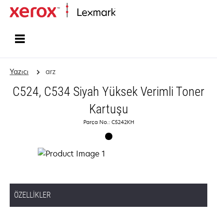
Ana sayfa
Yazıcı
arz
C524, C534 Siyah Yüksek Verimli Toner
Kartuşu
Parça No.: C5242KH
ÖZELLIKLER