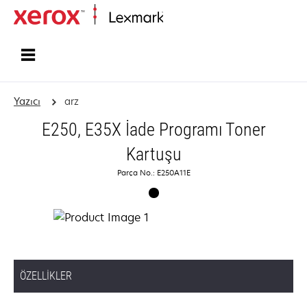
Ana sayfa
Yazıcı
arz
E250, E35X İade Programı Toner
Kartuşu
Parça No.: E250A11E
ÖZELLIKLER