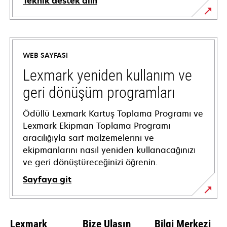
Teknik destek alın
opens
in
a
WEB SAYFASI
new
tab
Lexmark yeniden kullanım ve
geri dönüşüm programları
Ödüllü Lexmark Kartuş Toplama Programı ve
Lexmark Ekipman Toplama Programı
aracılığıyla sarf malzemelerini ve
ekipmanlarını nasıl yeniden kullanacağınızı
ve geri dönüştüreceğinizi öğrenin.
Sayfaya git
Lexmark
Bize Ulaşın
Bilgi Merkezi