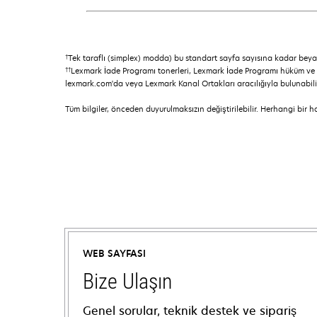
†
Tek taraflı (simplex) modda) bu standart sayfa sayısına kadar beyan
††
Lexmark İade Programı tonerleri, Lexmark İade Programı hüküm ve 
lexmark.com'da veya Lexmark Kanal Ortakları aracılığıyla bulunabilir
Tüm bilgiler, önceden duyurulmaksızın değiştirilebilir. Herhangi bir 
WEB SAYFASI
Bize Ulaşın
Genel sorular, teknik destek ve sipariş