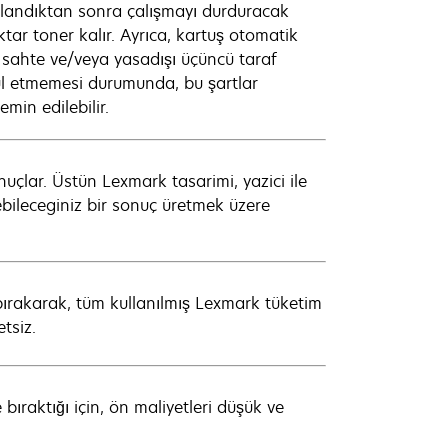
kullandıktan sonra çalışmayı durduracak
ktar toner kalır. Ayrıca, kartuş otomatik
p sahte ve/veya yasadışı üçüncü taraf
bul etmemesi durumunda, bu şartlar
in edilebilir.
nuçlar. Üstün Lexmark tasarimi, yazici ile
bileceginiz bir sonuç üretmek üzere
 bırakarak, tüm kullanılmış Lexmark tüketim
etsiz.
bıraktığı için, ön maliyetleri düşük ve