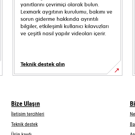
yanıtlarını çevrimiçi olarak bulun.
Lexmark aygıtının kurulumu, bakımı ve
sorun giderme hakkında ayrıntılı
bilgiler, etkileşimli kullanıcı kılavuzları
ve çeşitli nasıl yapılır videoları içerir.
Teknik destek alın
opens
in
a
new
Bize Ulaşın
Bi
tab
İletişim tercihleri
Ne
opens
Teknik destek
Ba
in
Ürün kaydı
An