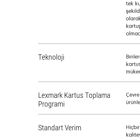
tek k
şekild
olara
kartu
olmad
Teknoloji
Binler
kartu
mükem
Lexmark Kartus Toplama
Çevre
ürünle
Programi
Standart Verim
Hiçbir
kalite