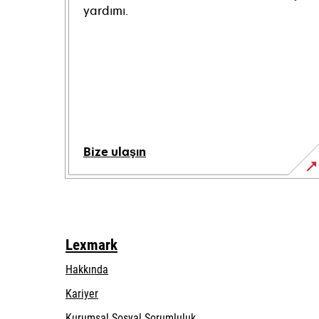
yardımı.
Bize ulaşın
Lexmark
Hakkında
Kariyer
opens
Kurumsal Sosyal Sorumluluk