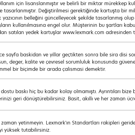
ullanım için lisanslanmıştır ve belirli bir miktar mürekkep 
e tasarlanmıştır. Değiştirilmesi gerektiğinde kartuşta bir mi
k yazıcının belleğini güncelleyecek şekilde tasarlanmış olu
şların kullanılmasına engel olur. Müşterinin bu şartları ka
an satılan yedek kartuşlar www.lexmark.com adresinden tem
ce sayfa baskidan ve yillar geçtikten sonra bile sira disi so
sun, deger, kalite ve çevresel sorumluluk konusunda güvene
mel bir biçimde bir arada çalismasi demektir.
 dostu baskı hiç bu kadar kolay olmamıştı. Ayrıntıları bize
rinizi geri dönüştürebilirsiniz. Basit, akıllı ve her zaman ücr
 zaman yetinmeyin. Lexmark'ın Standartları rakipleri geride 
yi yüksek tutabilirsiniz.