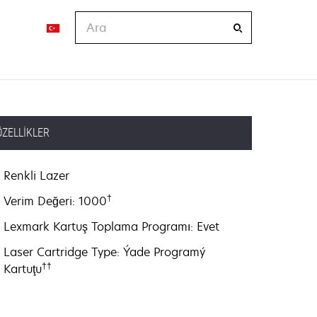
Ara
ÖZELLIKLER
Renkli Lazer
†
Verim Değeri: 1000
Lexmark Kartuş Toplama Programı: Evet
Laser Cartridge Type: Ýade Programý
††
Kartuţu