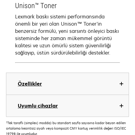
Unison™ Toner
Lexmark baskı sistemi performansında
önemli bir yeri olan Unison™ Toner'in
benzersiz formülü, yeni sarsıntı önleyici baskı
sisteminde her zaman mükemmel görüntü
kalitesi ve uzun ömürlü sistem güvenilirliği
sağlayıp, üstün sürdürülebilirliği destekler.
Özellikler
Uyumlu cihazlar
†
Tek taraflı (simplex) modda) bu standart sayfa sayısına kadar beyan edilen
ortalama kesintisiz siyah veya kompozit CMY kartuş verimlilik değeri ISO/IEC
19798 ile uyumludur.