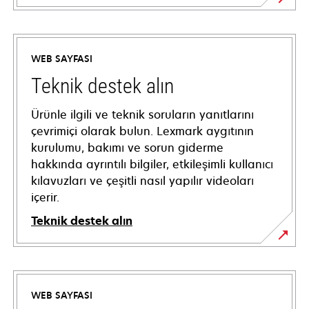
WEB SAYFASI
Teknik destek alın
Ürünle ilgili ve teknik soruların yanıtlarını
çevrimiçi olarak bulun. Lexmark aygıtının
kurulumu, bakımı ve sorun giderme
hakkında ayrıntılı bilgiler, etkileşimli kullanıcı
kılavuzları ve çeşitli nasıl yapılır videoları
içerir.
Teknik destek alın
opens
in
a
WEB SAYFASI
new