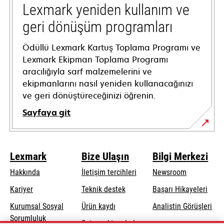
tab
Lexmark yeniden kullanım ve
geri dönüşüm programları
Ödüllü Lexmark Kartuş Toplama Programı ve
Lexmark Ekipman Toplama Programı
aracılığıyla sarf malzemelerini ve
ekipmanlarını nasıl yeniden kullanacağınızı
ve geri dönüştüreceğinizi öğrenin.
Sayfaya git
Lexmark
Bize Ulaşın
Bilgi Merkezi
Hakkında
İletişim tercihleri
Newsroom
opens
Kariyer
Teknik destek
Başarı Hikayeleri
in
Kurumsal Sosyal
Ürün kaydı
Analistin Görüşleri
a
opens
Sorumluluk
Satış noktası bul