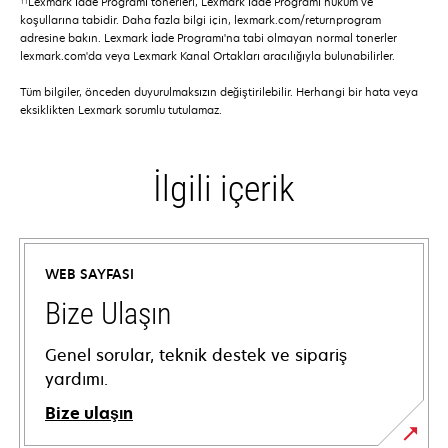
Lexmark İade Programı tonerleri, Lexmark İade Programı hüküm ve
koşullarına tabidir. Daha fazla bilgi için, lexmark.com/returnprogram
adresine bakın. Lexmark İade Programı'na tabi olmayan normal tonerler
lexmark.com'da veya Lexmark Kanal Ortakları aracılığıyla bulunabilirler.
Tüm bilgiler, önceden duyurulmaksızın değiştirilebilir. Herhangi bir hata veya
eksiklikten Lexmark sorumlu tutulamaz.
İlgili içerik
WEB SAYFASI
Bize Ulaşın
Genel sorular, teknik destek ve sipariş
yardımı.
Bize ulaşın