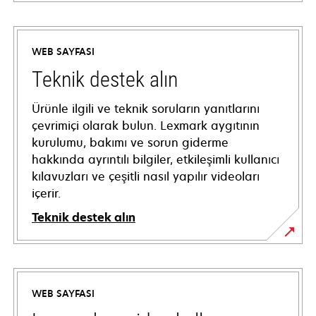
WEB SAYFASI
Teknik destek alın
Ürünle ilgili ve teknik soruların yanıtlarını
çevrimiçi olarak bulun. Lexmark aygıtının
kurulumu, bakımı ve sorun giderme
hakkında ayrıntılı bilgiler, etkileşimli kullanıcı
kılavuzları ve çeşitli nasıl yapılır videoları
içerir.
Teknik destek alın
opens
in
a
WEB SAYFASI
new