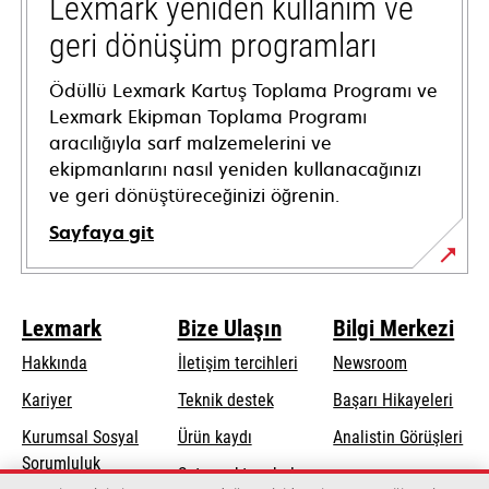
tab
Lexmark yeniden kullanım ve
geri dönüşüm programları
Ödüllü Lexmark Kartuş Toplama Programı ve
Lexmark Ekipman Toplama Programı
aracılığıyla sarf malzemelerini ve
ekipmanlarını nasıl yeniden kullanacağınızı
ve geri dönüştüreceğinizi öğrenin.
Sayfaya git
Lexmark
Bize Ulaşın
Bilgi Merkezi
Hakkında
İletişim tercihleri
Newsroom
opens
Kariyer
Teknik destek
Başarı Hikayeleri
in
Kurumsal Sosyal
Ürün kaydı
Analistin Görüşleri
a
opens
Sorumluluk
Satış noktası bul
new
in