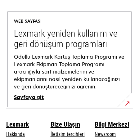
opens
in
a
WEB SAYFASI
new
tab
Lexmark yeniden kullanım ve
geri dönüşüm programları
Ödüllü Lexmark Kartuş Toplama Programı ve
Lexmark Ekipman Toplama Programı
aracılığıyla sarf malzemelerini ve
ekipmanlarını nasıl yeniden kullanacağınızı
ve geri dönüştüreceğinizi öğrenin.
Sayfaya git
Lexmark
Bize Ulaşın
Bilgi Merkezi
Hakkında
İletişim tercihleri
Newsroom