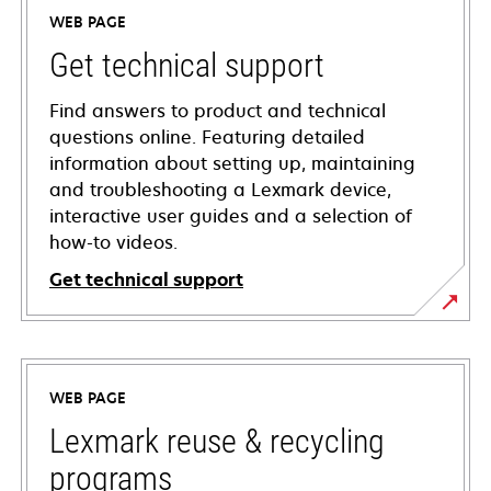
WEB PAGE
Get technical support
Find answers to product and technical
questions online. Featuring detailed
information about setting up, maintaining
and troubleshooting a Lexmark device,
interactive user guides and a selection of
how-to videos.
Get technical support
opens
in
a
WEB PAGE
new
tab
Lexmark reuse & recycling
programs