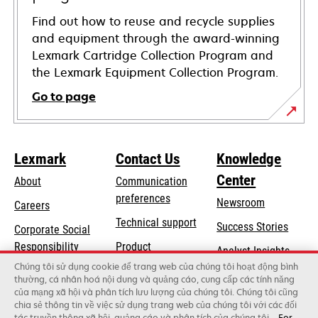
Find out how to reuse and recycle supplies
and equipment through the award-winning
Lexmark Cartridge Collection Program and
the Lexmark Equipment Collection Program.
Go to page
Lexmark
Contact Us
Knowledge
Center
About
Communication
preferences
Newsroom
Careers
opens
Technical support
Success Stories
Corporate Social
in
opens
Responsibility
Product
Analyst Insights
a
in
registration
Chúng tôi sử dụng cookie để trang web của chúng tôi hoạt động bình
Sustainability
new
thường, cá nhân hoá nội dung và quảng cáo, cung cấp các tính năng
a
Find a dealer
tab
của mạng xã hội và phân tích lưu lượng của chúng tôi. Chúng tôi cũng
Lexmark Partners
new
chia sẻ thông tin về việc sử dụng trang web của chúng tôi với các đối
tab
tác truyền thông xã hội, quảng cáo và phân tích của chúng tôi.
For