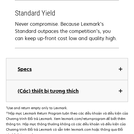
Standard Yield
Never compromise. Because Lexmark’s
Standard outpaces the competition’s, you
can keep up-front cost low and quality high.
Specs
(Các) thiết bị tương thích
†
Use and return empty only to Lexmark.
††
Hộp mực Lexmark Return Program tuân theo các điều khoản và điều kiện của
Chương trình Đổi trả Lexmark. Xem lexmark.com/returnprogram để biết thêm
thông tin. Hộp mực thông thường không có các điều khoản và điều kiện của
Chương trình Đổi trả Lexmark có sẵn trên lexmark.com hoặc thông qua Đối