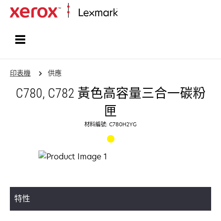
首頁
印表機
供應
C780, C782 黃色高容量三合一碳粉
匣
材料編號: C780H2YG
特性