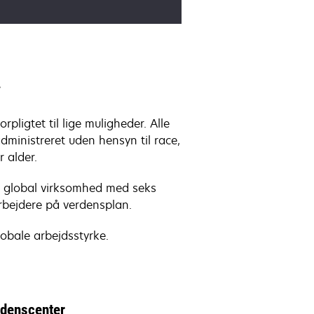
.
pligtet til lige muligheder. Alle
administreret uden hensyn til race,
r alder.
en global virksomhed med seks
rbejdere på verdensplan.
obale arbejdsstyrke.
idenscenter