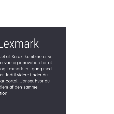
 Lexmark
el af Xerox, kombinerer vi
eevne og innovation for at
 og Lexmark er i gang med
r. Indtil videre finder du
rat portal. Uanset hvor du
medlem af den samme
tion.