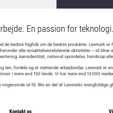
a
new
tab
arbejde. En passion for teknologi
ed de bedste fagfolk om de bedste produkter. Lexmark er for
herunder alle ansættelsesrelaterede aktiviteter – vil blive 
ientering, kønsidentitet, national oprindelse, handicap elle
ig løn, fordele og et støttende arbejdsmiljø. Lexmark er 
torer i mere end 150 lande. Vi har mere end 13.000 meda
 nogensinde vil få. Bliv en del af Lexmarks mangfoldige gl
Kontakt os
V