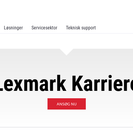
Løsninger
Servicesektor
Teknisk support
Lexmark Karrier
OPENS
ANSØG NU
IN
A
NEW
TAB