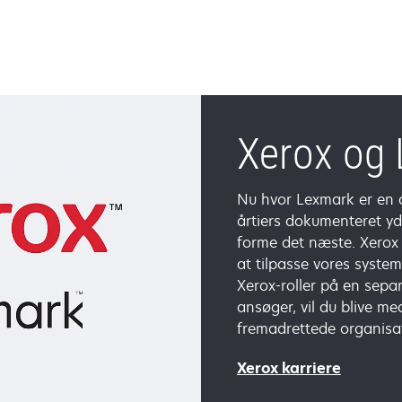
Xerox og
Nu hvor Lexmark er en d
årtiers dokumenteret yd
forme det næste. Xerox
at tilpasse vores systeme
Xerox-roller på en sepa
ansøger, vil du blive 
fremadrettede organisa
opens
Xerox karriere
in