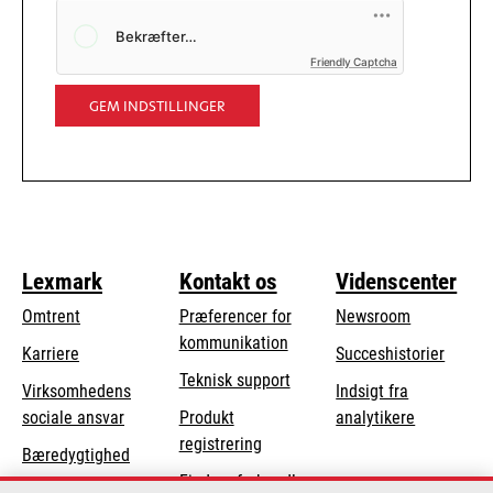
opens
Friendly Captcha
in
a
new
tab
GEM INDSTILLINGER
Lexmark
Kontakt os
Videnscenter
Omtrent
Præferencer for
Newsroom
kommunikation
Karriere
Succeshistorier
opens
Teknisk support
Virksomhedens
Indsigt fra
in
opens
sociale ansvar
Produkt
analytikere
a
in
registrering
Bæredygtighed
new
a
Find en forhandler
tab
Lexmark-partnere