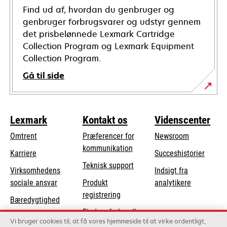
Find ud af, hvordan du genbruger og
genbruger forbrugsvarer og udstyr gennem
det prisbelønnede Lexmark Cartridge
Collection Program og Lexmark Equipment
Collection Program.
Gå til side
Lexmark
Kontakt os
Videnscenter
Omtrent
Præferencer for
Newsroom
kommunikation
Karriere
Succeshistorier
opens
Teknisk support
Virksomhedens
Indsigt fra
in
opens
sociale ansvar
Produkt
analytikere
a
in
registrering
Bæredygtighed
new
a
Find en forhandler
tab
Lexmark-partnere
new
Vi bruger cookies til, at få vores hjemmeside til at virke ordentligt,