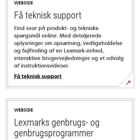
WEBSIDE
Få teknisk support
Find svar på produkt- og tekniske
spørgsmål online. Med detaljerede
oplysninger om opsætning, vedligeholdelse
og fejlfinding af en Lexmark-enhed,
interaktive brugervejledninger og et udvalg
af instruktionsvideoer.
Få teknisk support
opens
in
a
WEBSIDE
new
tab
Lexmarks genbrugs- og
genbrugsprogrammer