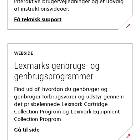
interaktive brugervejledninger og et udvalg
af instruktionsvideoer.
Få teknisk support
opens
in
a
WEBSIDE
new
tab
Lexmarks genbrugs- og
genbrugsprogrammer
Find ud af, hvordan du genbruger og
genbruger forbrugsvarer og udstyr gennem
det prisbelønnede Lexmark Cartridge
Collection Program og Lexmark Equipment
Collection Program.
Gå til side