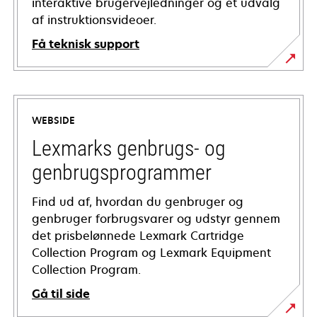
interaktive brugervejledninger og et udvalg
af instruktionsvideoer.
Få teknisk support
opens
in
a
WEBSIDE
new
tab
Lexmarks genbrugs- og
genbrugsprogrammer
Find ud af, hvordan du genbruger og
genbruger forbrugsvarer og udstyr gennem
det prisbelønnede Lexmark Cartridge
Collection Program og Lexmark Equipment
Collection Program.
Gå til side