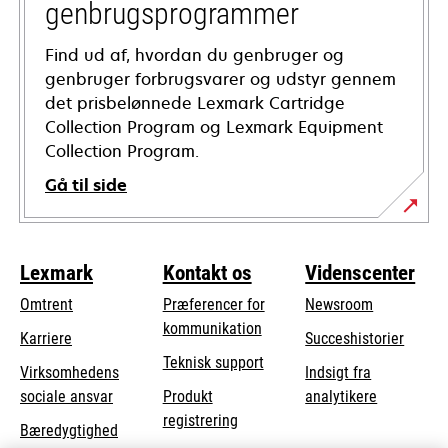
genbrugsprogrammer
Find ud af, hvordan du genbruger og
genbruger forbrugsvarer og udstyr gennem
det prisbelønnede Lexmark Cartridge
Collection Program og Lexmark Equipment
Collection Program.
Gå til side
Lexmark
Kontakt os
Videnscenter
Omtrent
Præferencer for
Newsroom
kommunikation
Karriere
Succeshistorier
opens
Teknisk support
Virksomhedens
Indsigt fra
in
opens
sociale ansvar
Produkt
analytikere
a
in
registrering
Bæredygtighed
new
a