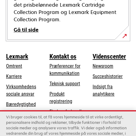
det prisbelønnede Lexmark Cartridge
Collection Program og Lexmark Equipment
Collection Program.
Gå til side
Lexmark
Kontakt os
Videnscenter
Omtrent
Præferencer for
Newsroom
kommunikation
Karriere
Succeshistorier
opens
Teknisk support
Virksomhedens
Indsigt fra
in
opens
sociale ansvar
Produkt
analytikere
a
in
registrering
Bæredygtighed
new
a
Find en forhandler
tab
Lexmark-partnere
new
Vi bruger cookies til, at få vores hjemmeside til at virke ordentligt,
Liste over
personalisere indhold og reklamer, tilbyde funktioner i forhold til
tab
sociale medier og analysere vores traffik. Vi deler også information
grossister
vedrørende din brug af vores hjemmeside på vores sociale medier, i