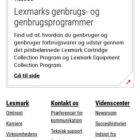
new
tab
Lexmarks genbrugs- og
genbrugsprogrammer
Find ud af, hvordan du genbruger og
genbruger forbrugsvarer og udstyr gennem
det prisbelønnede Lexmark Cartridge
Collection Program og Lexmark Equipment
Collection Program.
Gå til side
Lexmark
Kontakt os
Videnscenter
Omtrent
Præferencer for
Newsroom
kommunikation
Karriere
Succeshistorier
opens
Teknisk support
Virksomhedens
Indsigt fra
in