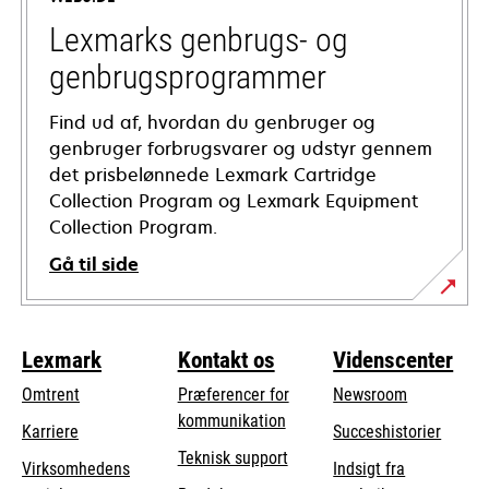
new
tab
Lexmarks genbrugs- og
genbrugsprogrammer
Find ud af, hvordan du genbruger og
genbruger forbrugsvarer og udstyr gennem
det prisbelønnede Lexmark Cartridge
Collection Program og Lexmark Equipment
Collection Program.
Gå til side
Lexmark
Kontakt os
Videnscenter
Omtrent
Præferencer for
Newsroom
kommunikation
Karriere
Succeshistorier
opens
Teknisk support
Virksomhedens
Indsigt fra
in