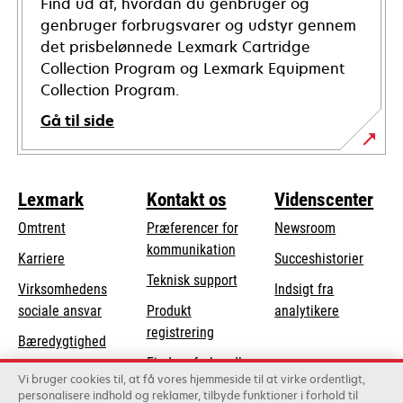
Find ud af, hvordan du genbruger og
genbruger forbrugsvarer og udstyr gennem
det prisbelønnede Lexmark Cartridge
Collection Program og Lexmark Equipment
Collection Program.
Gå til side
Lexmark
Kontakt os
Videnscenter
Omtrent
Præferencer for
Newsroom
kommunikation
Karriere
Succeshistorier
opens
Teknisk support
Virksomhedens
Indsigt fra
in
opens
sociale ansvar
Produkt
analytikere
a
in
registrering
Bæredygtighed
new
a
Find en forhandler
tab
Lexmark-partnere
new
Vi bruger cookies til, at få vores hjemmeside til at virke ordentligt,
Liste over
personalisere indhold og reklamer, tilbyde funktioner i forhold til
tab