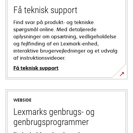
Få teknisk support
Find svar på produkt- og tekniske
spørgsmål online. Med detaljerede
oplysninger om opsætning, vedligeholdelse
og fejlfinding af en Lexmark-enhed,
interaktive brugervejledninger og et udvalg
af instruktionsvideoer.
Få teknisk support
opens
in
a
WEBSIDE
new
tab
Lexmarks genbrugs- og
genbrugsprogrammer