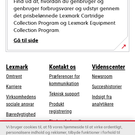
Find ud af, hvordan du genbruger og
genbruger forbrugsvarer og udstyr gennem
det prisbelønnede Lexmark Cartridge
Collection Program og Lexmark Equipment
Collection Program.
Gå til side
Lexmark
Kontakt os
Videnscenter
Omtrent
Præferencer for
Newsroom
kommunikation
Karriere
Succeshistorier
opens
Teknisk support
Virksomhedens
Indsigt fra
in
opens
sociale ansvar
Produkt
analytikere
a
in
registrering
Bæredygtighed
new
a
Find en forhandler
tab
Lexmark-partnere
new
Vi bruger cookies til, at få vores hjemmeside til at virke ordentligt,
Liste over
personalisere indhold og reklamer, tilbyde funktioner i forhold til
tab