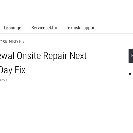
Løsninger
Servicesektor
Teknisk support
OSR NBD Fix
al Onsite Repair Next
Day Fix
64791