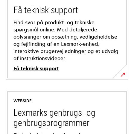
Få teknisk support
Find svar på produkt- og tekniske
spørgsmål online. Med detaljerede
oplysninger om opsætning, vedligeholdelse
og fejlfinding af en Lexmark-enhed,
interaktive brugervejledninger og et udvalg
af instruktionsvideoer.
Få teknisk support
opens
in
a
WEBSIDE
new
tab
Lexmarks genbrugs- og
genbrugsprogrammer