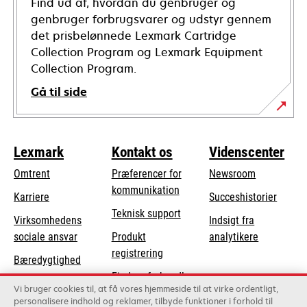
Find ud af, hvordan du genbruger og
genbruger forbrugsvarer og udstyr gennem
det prisbelønnede Lexmark Cartridge
Collection Program og Lexmark Equipment
Collection Program.
Gå til side
Lexmark
Kontakt os
Videnscenter
Omtrent
Præferencer for
Newsroom
kommunikation
Karriere
Succeshistorier
opens
Teknisk support
Virksomhedens
Indsigt fra
in
opens
sociale ansvar
Produkt
analytikere
a
in
registrering
Bæredygtighed
new
a
Find en forhandler
tab
Lexmark-partnere
new
Vi bruger cookies til, at få vores hjemmeside til at virke ordentligt,
Liste over
personalisere indhold og reklamer, tilbyde funktioner i forhold til
tab