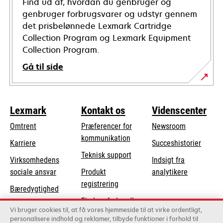
Find ud af, hvordan du genbruger og
genbruger forbrugsvarer og udstyr gennem
det prisbelønnede Lexmark Cartridge
Collection Program og Lexmark Equipment
Collection Program.
Gå til side
Lexmark
Kontakt os
Videnscenter
Omtrent
Præferencer for
Newsroom
kommunikation
Karriere
Succeshistorier
opens
Teknisk support
Virksomhedens
Indsigt fra
in
opens
sociale ansvar
Produkt
analytikere
a
in
registrering
Bæredygtighed
new
a
Find en forhandler
tab
Lexmark-partnere
new
Vi bruger cookies til, at få vores hjemmeside til at virke ordentligt,
Liste over
personalisere indhold og reklamer, tilbyde funktioner i forhold til
tab