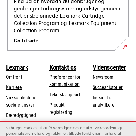
Find ud af, hvordan du genbruger og
genbruger forbrugsvarer og udstyr gennem
det prisbelønnede Lexmark Cartridge
Collection Program og Lexmark Equipment
Collection Program.
Gå til side
Lexmark
Kontakt os
Videnscenter
Omtrent
Præferencer for
Newsroom
kommunikation
Karriere
Succeshistorier
opens
Teknisk support
Virksomhedens
Indsigt fra
in
opens
sociale ansvar
Produkt
analytikere
a
in
registrering
Bæredygtighed
new
a
Find en forhandler
tab
Lexmark-partnere
new
Vi bruger cookies til, at få vores hjemmeside til at virke ordentligt,
Liste over
personalisere indhold og reklamer, tilbyde funktioner i forhold til
tab