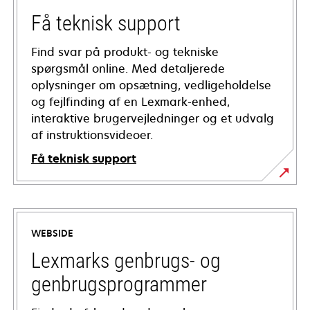
Få teknisk support
Find svar på produkt- og tekniske
spørgsmål online. Med detaljerede
oplysninger om opsætning, vedligeholdelse
og fejlfinding af en Lexmark-enhed,
interaktive brugervejledninger og et udvalg
af instruktionsvideoer.
Få teknisk support
opens
in
a
WEBSIDE
new
tab
Lexmarks genbrugs- og
genbrugsprogrammer