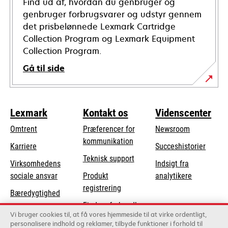
Find ud af, hvordan du genbruger og
genbruger forbrugsvarer og udstyr gennem
det prisbelønnede Lexmark Cartridge
Collection Program og Lexmark Equipment
Collection Program.
Gå til side
Lexmark
Kontakt os
Videnscenter
Omtrent
Præferencer for
Newsroom
kommunikation
Karriere
Succeshistorier
opens
Teknisk support
Virksomhedens
Indsigt fra
in
opens
sociale ansvar
Produkt
analytikere
a
in
registrering
Bæredygtighed
new
a
Find en forhandler
tab
Lexmark-partnere
new
Vi bruger cookies til, at få vores hjemmeside til at virke ordentligt,
Liste over
personalisere indhold og reklamer, tilbyde funktioner i forhold til
tab