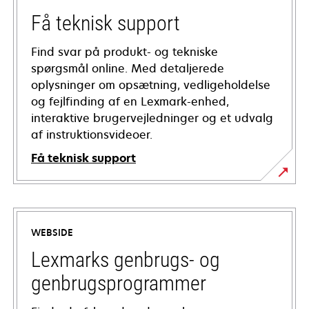
Få teknisk support
Find svar på produkt- og tekniske
spørgsmål online. Med detaljerede
oplysninger om opsætning, vedligeholdelse
og fejlfinding af en Lexmark-enhed,
interaktive brugervejledninger og et udvalg
af instruktionsvideoer.
Få teknisk support
opens
in
a
WEBSIDE
new
tab
Lexmarks genbrugs- og
genbrugsprogrammer