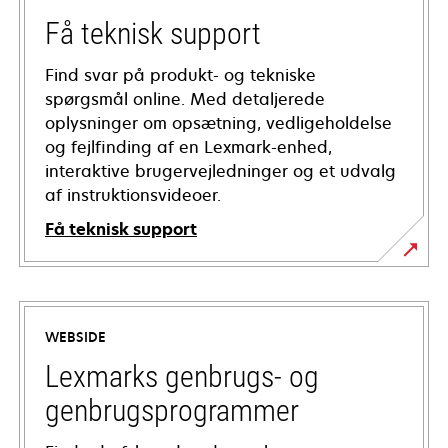
Få teknisk support
Find svar på produkt- og tekniske
spørgsmål online. Med detaljerede
oplysninger om opsætning, vedligeholdelse
og fejlfinding af en Lexmark-enhed,
interaktive brugervejledninger og et udvalg
af instruktionsvideoer.
Få teknisk support
opens
in
a
WEBSIDE
new
tab
Lexmarks genbrugs- og
genbrugsprogrammer