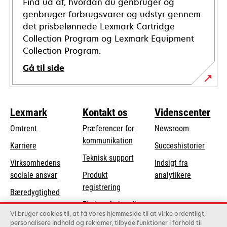
Find ud af, hvordan du genbruger og
genbruger forbrugsvarer og udstyr gennem
det prisbelønnede Lexmark Cartridge
Collection Program og Lexmark Equipment
Collection Program.
Gå til side
Lexmark
Kontakt os
Videnscenter
Omtrent
Præferencer for
Newsroom
kommunikation
Karriere
Succeshistorier
opens
Teknisk support
Virksomhedens
Indsigt fra
in
opens
sociale ansvar
Produkt
analytikere
a
in
registrering
Bæredygtighed
new
a
Find en forhandler
tab
Lexmark-partnere
new
Vi bruger cookies til, at få vores hjemmeside til at virke ordentligt,
Liste over
personalisere indhold og reklamer, tilbyde funktioner i forhold til
tab