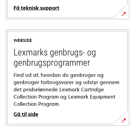
Få teknisk support
opens
in
a
WEBSIDE
new
tab
Lexmarks genbrugs- og
genbrugsprogrammer
Find ud af, hvordan du genbruger og
genbruger forbrugsvarer og udstyr gennem
det prisbelønnede Lexmark Cartridge
Collection Program og Lexmark Equipment
Collection Program.
Gå til side