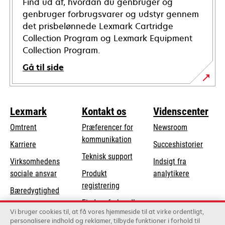
Find ud af, hvordan du genbruger og
genbruger forbrugsvarer og udstyr gennem
det prisbelønnede Lexmark Cartridge
Collection Program og Lexmark Equipment
Collection Program.
Gå til side
Lexmark
Kontakt os
Videnscenter
Omtrent
Præferencer for
Newsroom
kommunikation
Karriere
Succeshistorier
opens
Teknisk support
Virksomhedens
Indsigt fra
in
opens
sociale ansvar
Produkt
analytikere
a
in
registrering
Bæredygtighed
new
a
Find en forhandler
tab
Lexmark-partnere
new
Vi bruger cookies til, at få vores hjemmeside til at virke ordentligt,
Liste over
personalisere indhold og reklamer, tilbyde funktioner i forhold til
tab