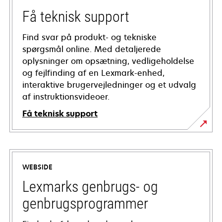
Få teknisk support
Find svar på produkt- og tekniske
spørgsmål online. Med detaljerede
oplysninger om opsætning, vedligeholdelse
og fejlfinding af en Lexmark-enhed,
interaktive brugervejledninger og et udvalg
af instruktionsvideoer.
Få teknisk support
opens
in
a
WEBSIDE
new
tab
Lexmarks genbrugs- og
genbrugsprogrammer