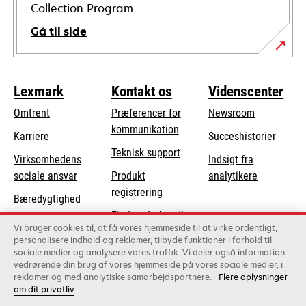
Collection Program.
Gå til side
Lexmark
Kontakt os
Videnscenter
Omtrent
Præferencer for
Newsroom
kommunikation
Karriere
Succeshistorier
opens
Teknisk support
Virksomhedens
Indsigt fra
in
opens
sociale ansvar
Produkt
analytikere
a
in
registrering
Bæredygtighed
new
a
Find en forhandler
tab
Lexmark-partnere
new
Vi bruger cookies til, at få vores hjemmeside til at virke ordentligt,
Liste over
personalisere indhold og reklamer, tilbyde funktioner i forhold til
tab
sociale medier og analysere vores traffik. Vi deler også information
grossister
vedrørende din brug af vores hjemmeside på vores sociale medier, i
reklamer og med analytiske samarbejdspartnere.
Flere oplysninger
om dit privatliv
Lexmark International, Inc., et Xerox-selskab