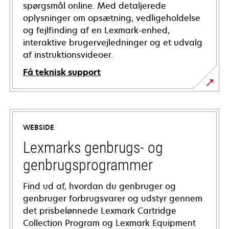
spørgsmål online. Med detaljerede
oplysninger om opsætning, vedligeholdelse
og fejlfinding af en Lexmark-enhed,
interaktive brugervejledninger og et udvalg
af instruktionsvideoer.
Få teknisk support
opens
in
a
WEBSIDE
new
tab
Lexmarks genbrugs- og
genbrugsprogrammer
Find ud af, hvordan du genbruger og
genbruger forbrugsvarer og udstyr gennem
det prisbelønnede Lexmark Cartridge
Collection Program og Lexmark Equipment