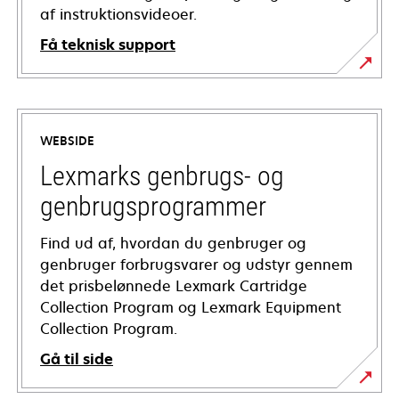
af instruktionsvideoer.
Få teknisk support
opens
in
a
WEBSIDE
new
tab
Lexmarks genbrugs- og
genbrugsprogrammer
Find ud af, hvordan du genbruger og
genbruger forbrugsvarer og udstyr gennem
det prisbelønnede Lexmark Cartridge
Collection Program og Lexmark Equipment
Collection Program.
Gå til side