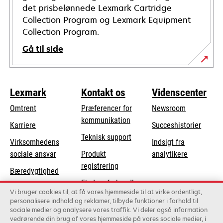
det prisbelønnede Lexmark Cartridge
Collection Program og Lexmark Equipment
Collection Program.
Gå til side
Lexmark
Kontakt os
Videnscenter
Omtrent
Præferencer for
Newsroom
kommunikation
Karriere
Succeshistorier
opens
Teknisk support
Virksomhedens
Indsigt fra
in
opens
sociale ansvar
Produkt
analytikere
a
in
registrering
Bæredygtighed
new
a
Find en forhandler
tab
Lexmark-partnere
new
Vi bruger cookies til, at få vores hjemmeside til at virke ordentligt,
Liste over
personalisere indhold og reklamer, tilbyde funktioner i forhold til
tab
sociale medier og analysere vores traffik. Vi deler også information
grossister
vedrørende din brug af vores hjemmeside på vores sociale medier, i