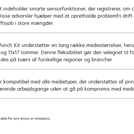
t indeholder smarte sensorfunktioner, der registrerer, om 
 Disse advarsler hjælper med at opretholde problemfri drift
iftsjob i store mængder.
Punch Kit understøtter en lang række mediestørrelser, herun
 og 11x17 tommer. Denne fleksibilitet gør den velegnet til 
des på tværs af forskellige regioner og brancher.
r kompatibel med alle medietyper, der understøttes af print
terende arbejdsgange uden at gå på kompromis med medi
iable for any errors or omissions.