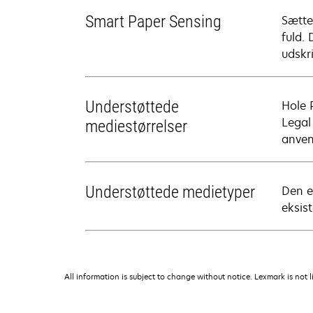
Smart Paper Sensing
Sætte
fuld.
udskr
Understøttede
Hole 
Legal
mediestørrelser
anven
Understøttede medietyper
Den e
eksis
All information is subject to change without notice. Lexmark is not l