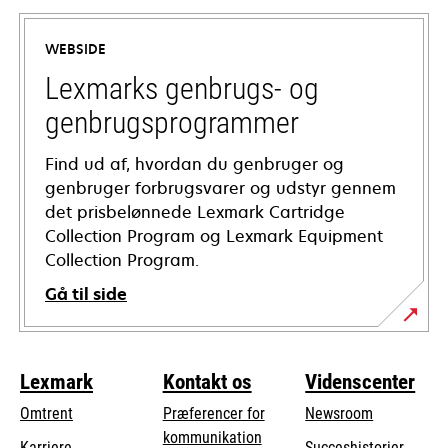
in
a
WEBSIDE
new
tab
Lexmarks genbrugs- og
genbrugsprogrammer
Find ud af, hvordan du genbruger og
genbruger forbrugsvarer og udstyr gennem
det prisbelønnede Lexmark Cartridge
Collection Program og Lexmark Equipment
Collection Program.
Gå til side
Lexmark
Kontakt os
Videnscenter
Omtrent
Præferencer for
Newsroom
kommunikation
Karriere
Succeshistorier