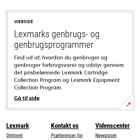
opens
in
a
WEBSIDE
new
tab
Lexmarks genbrugs- og
genbrugsprogrammer
Find ud af, hvordan du genbruger og
genbruger forbrugsvarer og udstyr gennem
det prisbelønnede Lexmark Cartridge
Collection Program og Lexmark Equipment
Collection Program.
Gå til side
Lexmark
Kontakt os
Videnscenter
Omtrent
Præferencer for
Newsroom