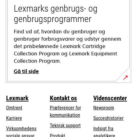
tab
Lexmarks genbrugs- og
genbrugsprogrammer
Find ud af, hvordan du genbruger og
genbruger forbrugsvarer og udstyr gennem
det prisbelønnede Lexmark Cartridge
Collection Program og Lexmark Equipment
Collection Program.
Gå til side
Lexmark
Kontakt os
Videnscenter
Omtrent
Præferencer for
Newsroom
kommunikation
Karriere
Succeshistorier
opens
Teknisk support
Virksomhedens
Indsigt fra
in
opens
sociale ansvar
Produkt
analytikere