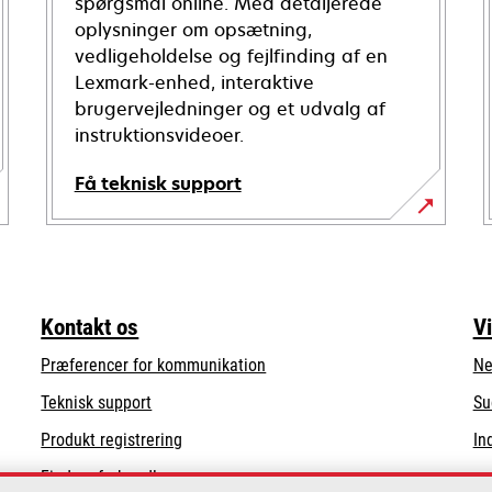
spørgsmål online. Med detaljerede
oplysninger om opsætning,
vedligeholdelse og fejlfinding af en
Lexmark-enhed, interaktive
brugervejledninger og et udvalg af
instruktionsvideoer.
Få teknisk support
opens
in
a
new
Kontakt os
V
tab
Præferencer for kommunikation
Ne
opens
Teknisk support
Su
in
Produkt registrering
In
a
Find en forhandler
new