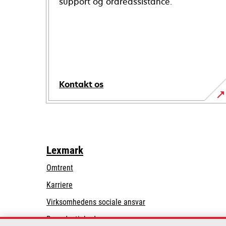
support og ordreassistance.
Kontakt os
Lexmark
Omtrent
Karriere
opens
Virksomhedens sociale ansvar
in
Bæredygtighed
a