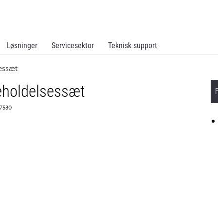
Løsninger
Servicesektor
Teknisk support
essæt
eholdelsessæt
X7530