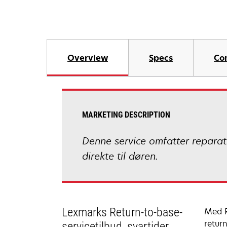
Overview
Specs
Co
MARKETING DESCRIPTION
Denne service omfatter reparati
direkte til døren.
Lexmarks Return-to-base-
Med R
retur
servicetilbud, svartider