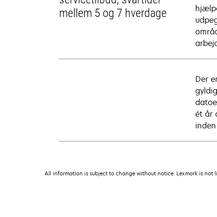
hjælp
mellem 5 og 7 hverdage
udpeg
områd
arbejd
Der e
gyldi
datoe
ét år
inden
All information is subject to change without notice. Lexmark is not l