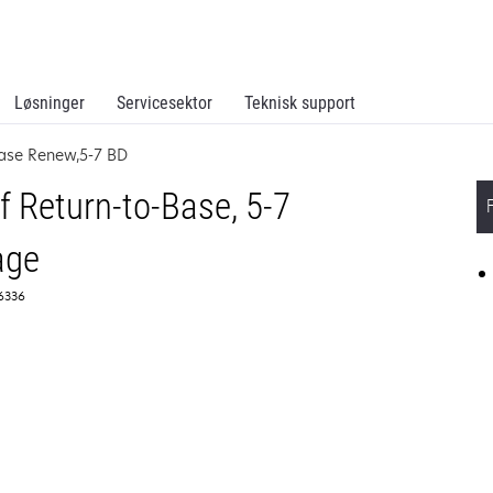
Løsninger
Servicesektor
Teknisk support
Base Renew,5-7 BD
f Return-to-Base, 5-7
age
56336