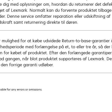
e dig med oplysninger om, hvordan du returnerer det defekt
et af Lexmark. Normalt kan du forvente produktet tilbage
er. Denne service omfatter reparation eller udskiftning af 
skraft samt returnering direkte til døren.
r mulighed for at købe udvidede Return-to-base-garantier 
ghedsperiode med forlængelse på et, to eller tre år, så der
n for købet af produktet. Efter den forlængede garantipe
 ad gangen, når blot produktet supporteres af Lexmark. Der 
 den forrige garanti udløber.
iable for any errors or omissions.