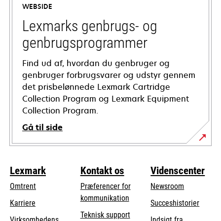
WEBSIDE
new
tab
Lexmarks genbrugs- og
genbrugsprogrammer
Find ud af, hvordan du genbruger og
genbruger forbrugsvarer og udstyr gennem
det prisbelønnede Lexmark Cartridge
Collection Program og Lexmark Equipment
Collection Program.
Gå til side
Lexmark
Kontakt os
Videnscenter
Omtrent
Præferencer for
Newsroom
kommunikation
Karriere
Succeshistorier
opens
Teknisk support
Virksomhedens
Indsigt fra