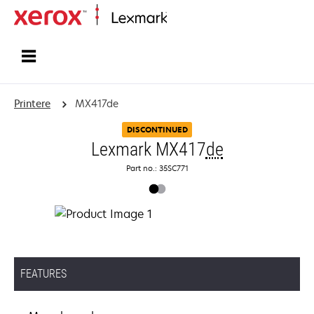
Startside
Printere
MX417de
DISCONTINUED
Lexmark MX417
de
Part no.: 35SC771
FEATURES