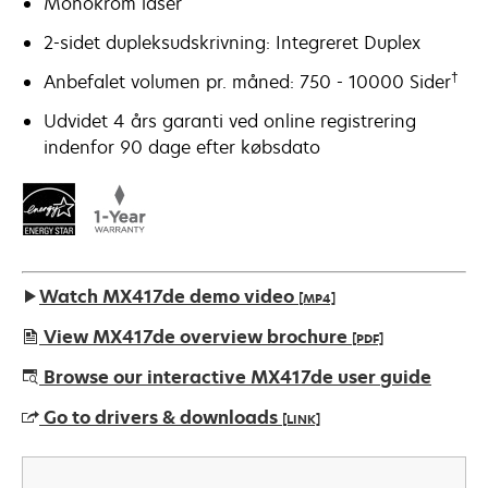
Monokrom laser
2-sidet dupleksudskrivning: Integreret Duplex
†
Anbefalet volumen pr. måned: 750 - 10000 Sider
Udvidet 4 års garanti ved online registrering
indenfor 90 dage efter købsdato
Watch MX417de demo video
[MP4]
View MX417de overview brochure
[PDF]
opens
Browse our interactive MX417de user guide
in
Go to drivers & downloads
[LINK]
a
new
opens
tab
in