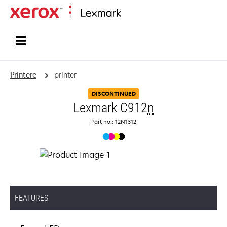
Startside
Printere
printer
DISCONTINUED
Lexmark C912
n
Part no.: 12N1312
FEATURES