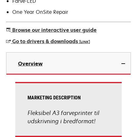
Farve-LED
One Year OnSite Repair
Browse our interactive user guide
Go to drivers & downloads
[LINK]
opens
in
Overview
a
new
tab
MARKETING DESCRIPTION
Fleksibel A3 farveprinter til
udskrivning i bredformat!