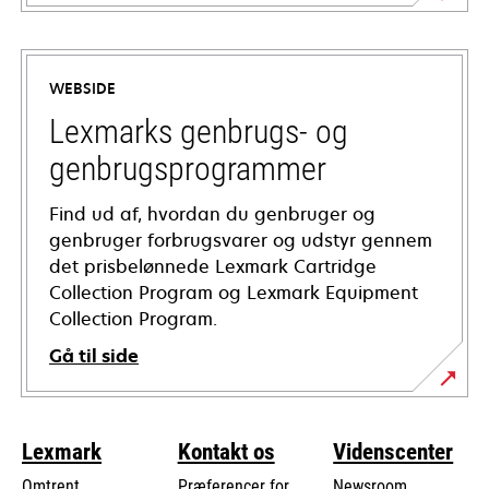
opens
in
a
WEBSIDE
new
tab
Lexmarks genbrugs- og
genbrugsprogrammer
Find ud af, hvordan du genbruger og
genbruger forbrugsvarer og udstyr gennem
det prisbelønnede Lexmark Cartridge
Collection Program og Lexmark Equipment
Collection Program.
Gå til side
Lexmark
Kontakt os
Videnscenter
Omtrent
Præferencer for
Newsroom