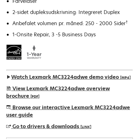
Farvelaser
2-sidet dupleksudskrivning: Integreret Duplex
†
Anbefalet volumen pr. måned: 250 - 2000 Sider
1-Onsite Repair, 3 -5 Business Days
Watch Lexmark MC3224adwe demo video
[MP4]
View Lexmark MC3224adwe overview
brochure
[PDF]
opens
Browse our interactive Lexmark MC3224adwe
in
user guide
a
Go to drivers & downloads
[LINK]
new
tab
opens