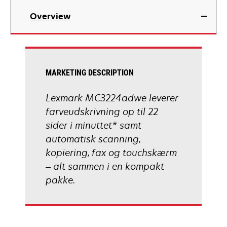
in
Overview
a
new
tab
MARKETING DESCRIPTION
Lexmark MC3224adwe leverer
farveudskrivning op til 22
sider i minuttet* samt
automatisk scanning,
kopiering, fax og touchskærm
– alt sammen i en kompakt
pakke.