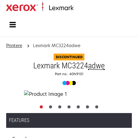
Startside
Printere
Lexmark MC3224adwe
DISCONTINUED
Lexmark MC3224
adwe
Part no.: 40N9151
FEATURES