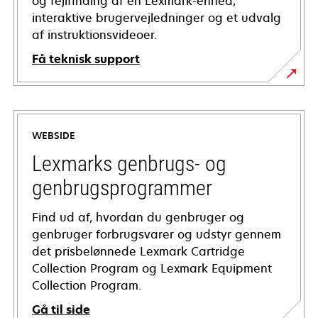
og fejlfinding af en Lexmark-enhed,
interaktive brugervejledninger og et udvalg
af instruktionsvideoer.
Få teknisk support
opens
in
a
WEBSIDE
new
tab
Lexmarks genbrugs- og
genbrugsprogrammer
Find ud af, hvordan du genbruger og
genbruger forbrugsvarer og udstyr gennem
det prisbelønnede Lexmark Cartridge
Collection Program og Lexmark Equipment
Collection Program.
Gå til side