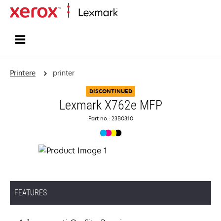
Startside
Printere
printer
DISCONTINUED
Lexmark X762e MFP
Part no.: 23B0310
FEATURES