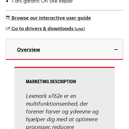
1 års garanti On Site Repair
Browse our interactive user guide
Go to drivers & downloads
[LINK]
opens
in
Overview
a
new
tab
MARKETING DESCRIPTION
Lexmark x762e er en
multifunktionsenhed, der
forener farver og ydeevne og
hjælper dig med at optimere
processer, reducere